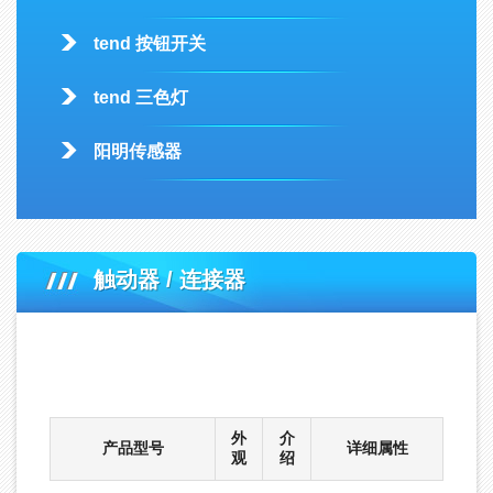
tend 按钮开关
tend 三色灯
阳明传感器
触动器 / 连接器
首页
-
产品中心
-
DECA工业开关
-
台湾进联deca限位开关
-
触动器 / 连接器
外
介
产品型号
详细属性
观
绍