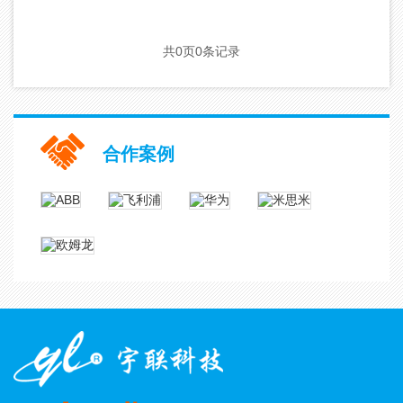
共
0
页
0
条记录
合作案例