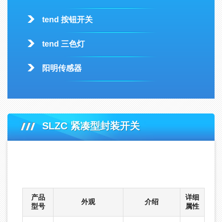
tend 按钮开关
tend 三色灯
阳明传感器
SLZC 紧凑型封装开关
首页
-
产品中心
-
DECA工业开关
-
台湾进联deca限位开关
-
SLZC 紧凑型封装开关
产品
详细
外观
介绍
型号
属性