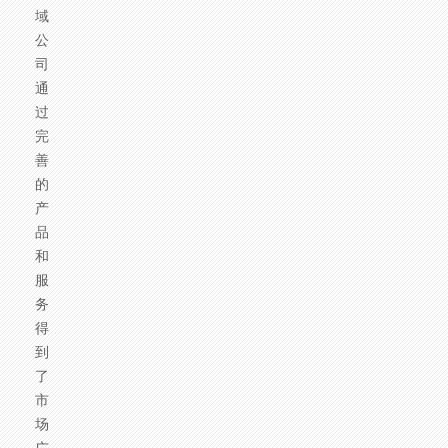
域，
公
司
通
过
完
善
的
产
品
和
服
务
得
到
了
市
场