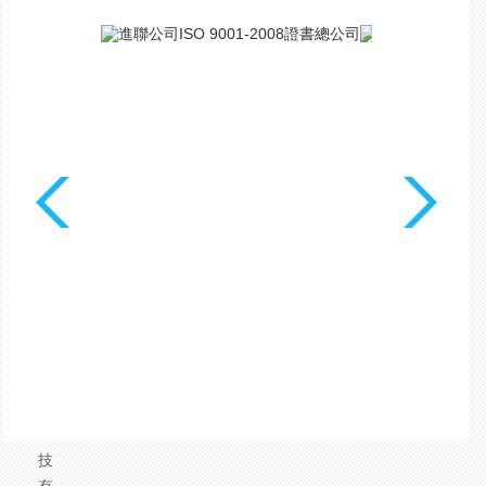
我
们
MORE
宇
联
科
技
深
圳
市
宇
联
科
技