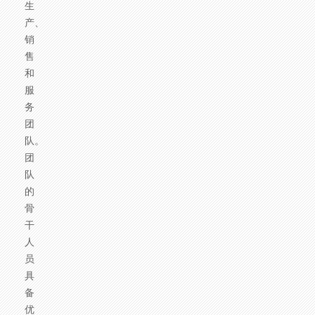
生
产、
销
售
和
服
务
团
队。
团
队
的
骨
干
人
员
具
备
优