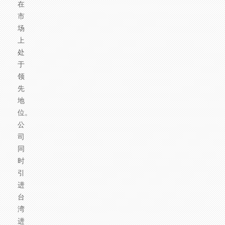
在
市
场
上
处
于
领
先
地
位。
公
司
同
时
引
进
台
湾
进