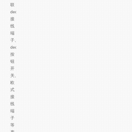
联
deca
接
线
端
子、
deca
按
钮
开
关、
欧
式
接
线
端
子
等