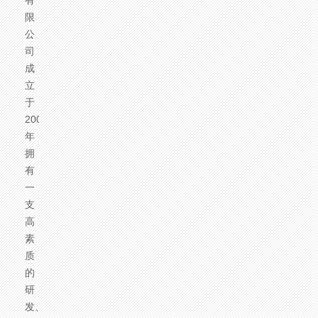
有
限
公
司
成
立
于
2004
年，
拥
有
一
支
高
素
质
的
研
发、