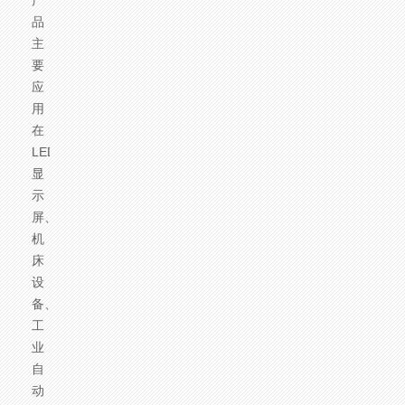
产
品，
主
要
应
用
在
LED
显
示
屏、
机
床
设
备、
工
业
自
动