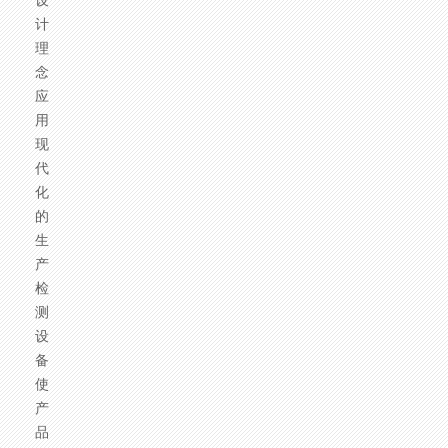
设
计
理
念，
应
用
现
代
化
的
生
产
检
测
设
备，
使
产
品