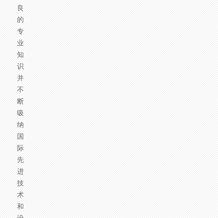
良
的
专
业
知
识，
并
不
断
吸
纳
国
际
先
进
技
术
和