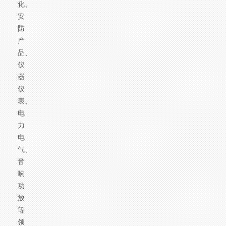
化、
安
防
产
品、
仪
器
仪
表、
电
力
电
气、
音
响
功
放
等
领